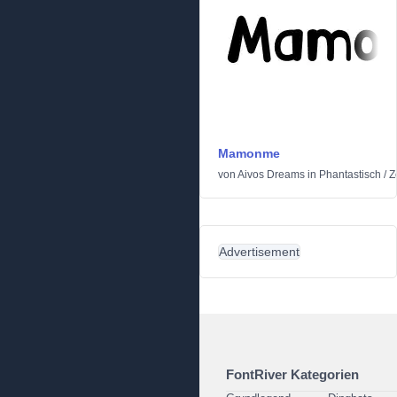
Mamonme
von
Aivos Dreams
in
Phantastisch
/
Z
Advertisement
FontRiver Kategorien