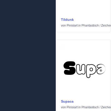
Tildunk
von
Pinisiart
in
Phantastisch
/
Zeichen
Supaca
von
Pinisiart
in
Phantastisch
/
Zeichen