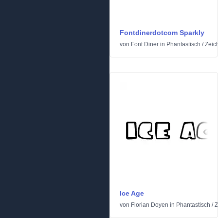
Fontdinerdotcom Sparkly
von
Font Diner
in
Phantastisch
/
Zeic
Ice Age
von
Florian Doyen
in
Phantastisch
/
Z