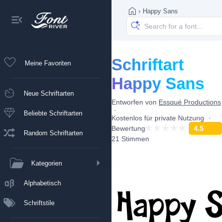
›
Happy Sans
Schriftart
Meine Favoriten
Happy Sans
Neue Schriftarten
Entworfen von
Essqué Productions
Beliebte Schriftarten
Kostenlos für private Nutzung
Bewertung
4.5
Random Schriftarten
21 Stimmen
Kategorien
Alphabetisch
Schriftstile