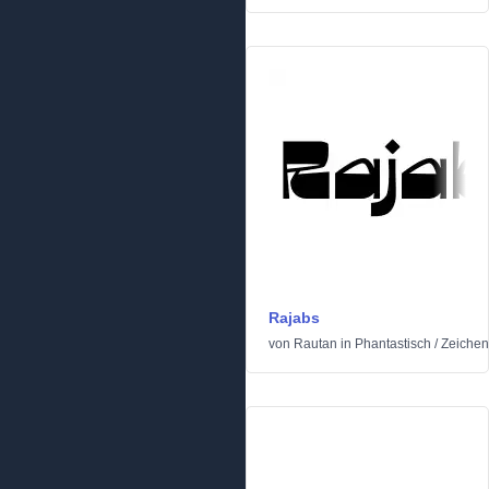
Rajabs
von
Rautan
in
Phantastisch
/
Zeichent