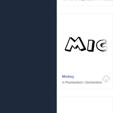
Mickey
in
Phantastisch
/
Zeichentrick