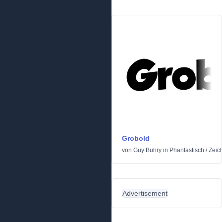
Grobold
von
Guy Buhry
in
Phantastisch
/
Zeic
Advertisement