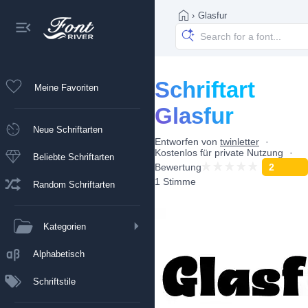
›
Glasfur
Schriftart
Meine Favoriten
Glasfur
Neue Schriftarten
Entworfen von
twinletter
Kostenlos für private Nutzung
Beliebte Schriftarten
Bewertung
2
1 Stimme
Random Schriftarten
Kategorien
Alphabetisch
Schriftstile