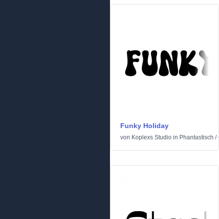
Funky Holiday
von
Koplexs Studio
in
Phantastisch
/