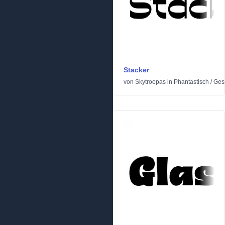
Stacker
von
Skytroopas
in
Phantastisch
/
Gesc