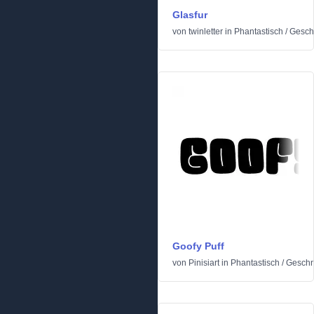
Glasfur
von
twinletter
in
Phantastisch
/
Geschn
Goofy Puff
von
Pinisiart
in
Phantastisch
/
Geschni