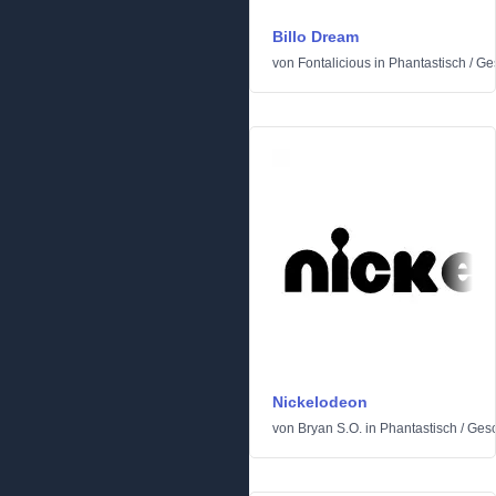
Billo Dream
von
Fontalicious
in
Phantastisch
/
Ges
Nickelodeon
von
Bryan S.O.
in
Phantastisch
/
Gesc