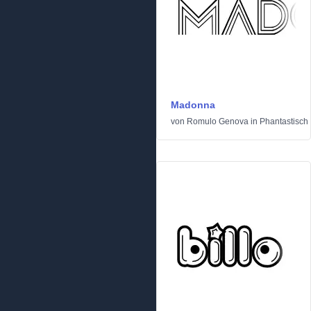
Madonna
von
Romulo Genova
in
Phantastisch