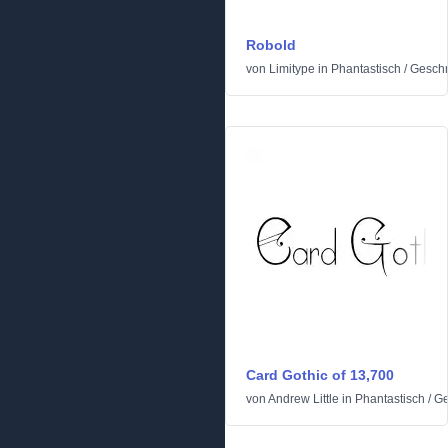
Robold
von
Limitype
in
Phantastisch
/
Geschn
Card Gothic of 13,700
von
Andrew Little
in
Phantastisch
/
Ge