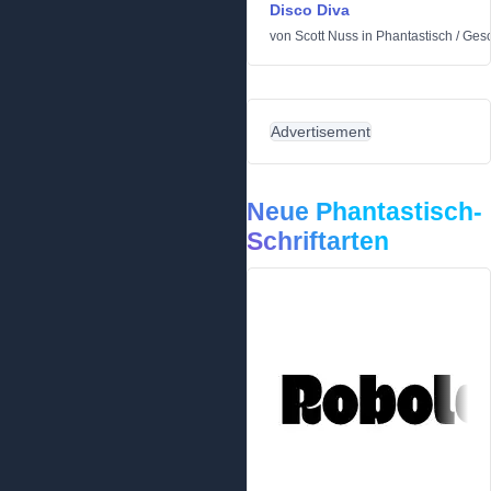
Disco Diva
von
Scott Nuss
in
Phantastisch
/
Gesc
Advertisement
Neue Phantastisch-
Schriftarten