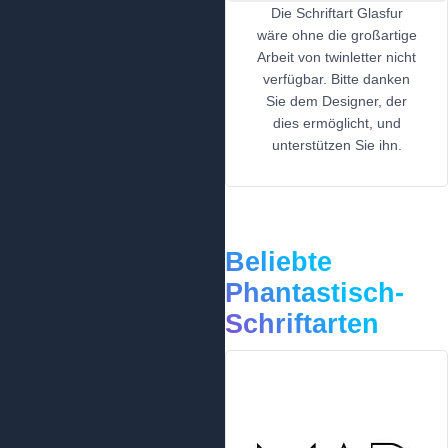
Die Schriftart Glasfur
wäre ohne die großartige
Arbeit von twinletter nicht
verfügbar. Bitte danken
Sie dem Designer, der
dies ermöglicht, und
unterstützen Sie ihn.
Beliebte
Phantastisch-
Schriftarten