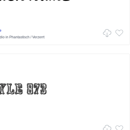
e
dio
in
Phantastisch
/
Verzerrt