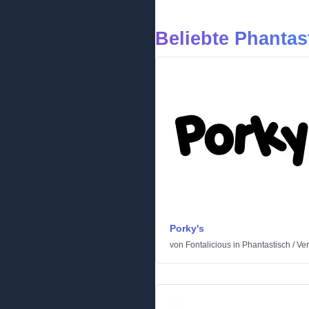
Beliebte Phantas
Porky's
von
Fontalicious
in
Phantastisch
/
Ver