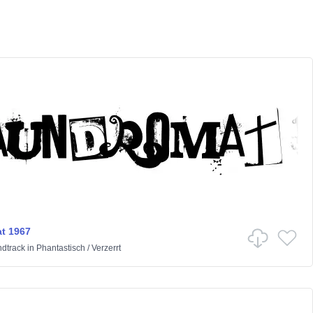
t 1967
ndtrack
in
Phantastisch
/
Verzerrt