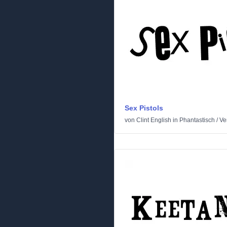
Sex Pistols
von
Clint English
in
Phantastisch
/
Ve