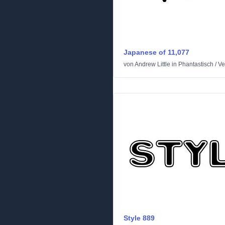
Japanese of 11,077
von
Andrew Little
in
Phantastisch
/
Ve
Style 889