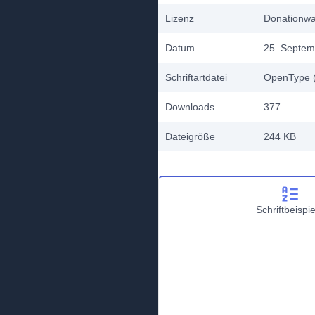
Lizenz
Donationw
Datum
25. Septem
Schriftartdatei
OpenType (
Downloads
377
Dateigröße
244 KB
Schriftbeispie