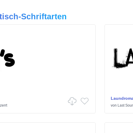
tisch-Schriftarten
Laundroma
zerrt
von
Last Sou