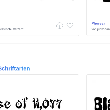
Phorssa
tastisch
/
Verzerrt
von
junkohan
chriftarten