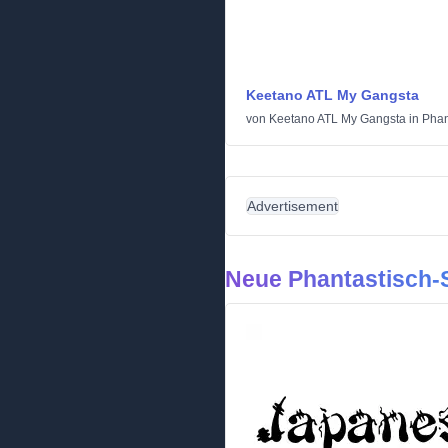
Keetano ATL My Gangsta
von
Keetano ATL My Gangsta
in
Phan
Advertisement
Neue Phantastisch-S