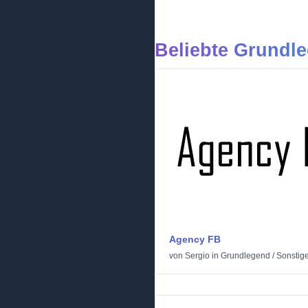
Beliebte Grundle
Agency FB
von
Sergio
in
Grundlegend
/
Sonstig