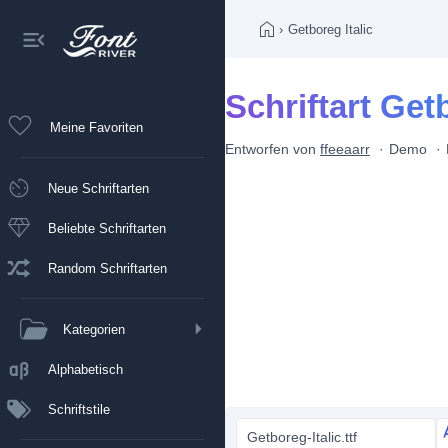
›
Getboreg Italic
Schriftart Getb
Meine Favoriten
Entworfen von
ffeeaarr
Demo
Neue Schriftarten
Beliebte Schriftarten
Random Schriftarten
Kategorien
Alphabetisch
Schriftstile
Getboreg-Italic.ttf