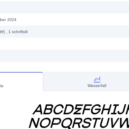
ber 2024
ttf)
, 1
schriftstil
Wasserfall
le