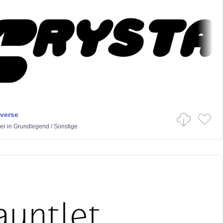
iverse
er
in
Grundlegend
/
Sonstige