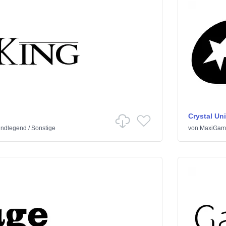
Crystal Un
undlegend
/
Sonstige
von
MaxiGam