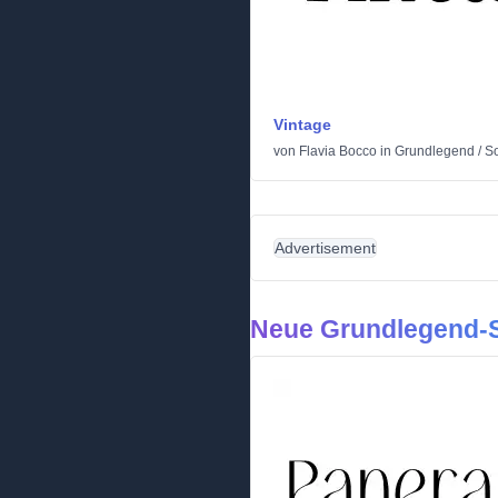
Vintage
von
Flavia Bocco
in
Grundlegend
/
So
Advertisement
Neue Grundlegend-S