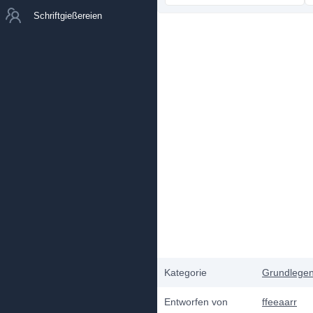
Schriftgießereien
Kategorie
Grundlege
Entworfen von
ffeeaarr