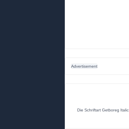
Advertisement
Die Schriftart Getboreg Ital