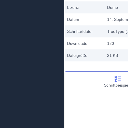
Lizenz
Demo
Datum
14. Septem
Schriftartdatei
TrueType (.
Downloads
120
Dateigröße
21 KB
Schriftbeispie