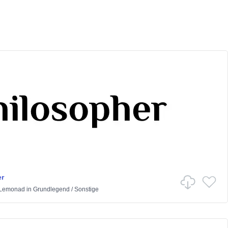
r
 Lemonad
in
Grundlegend
/
Sonstige