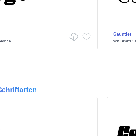
Gauntlet
nstige
von
Dimitri C
chriftarten