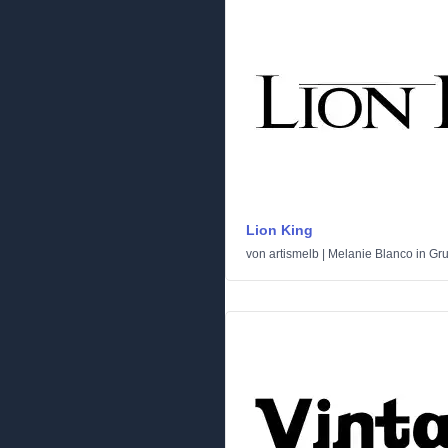
Lion King
von
artismelb | Melanie Blanco
in
Gr