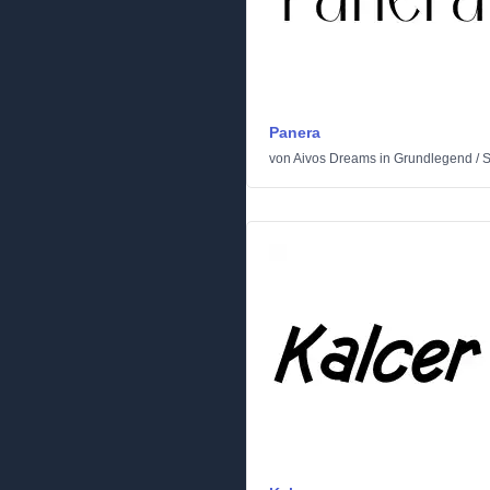
Panera
von
Aivos Dreams
in
Grundlegend
/
S