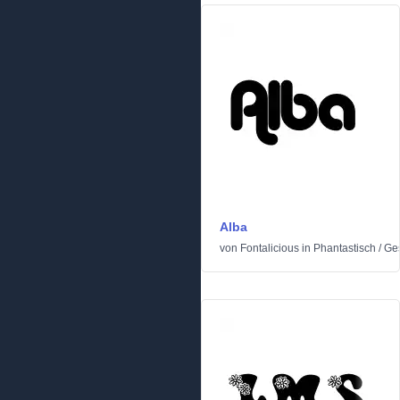
Alba
von
Fontalicious
in
Phantastisch
/
Ges