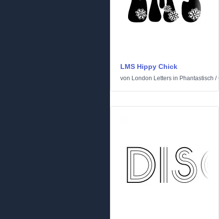
LMS Hippy Chick
von
London Letters
in
Phantastisch
/