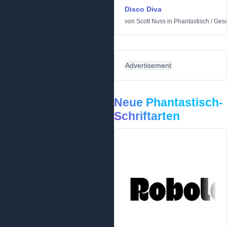
Disco Diva
von
Scott Nuss
in
Phantastisch
/
Gesc
Advertisement
Neue Phantastisch-
Schriftarten