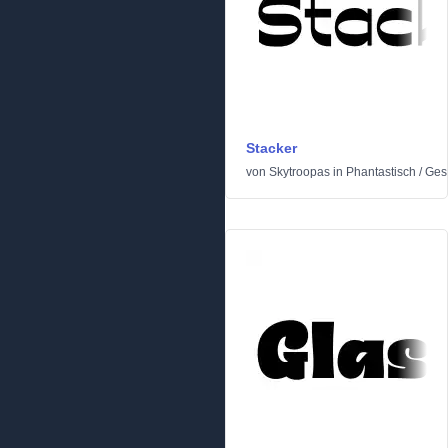
Stacker
von
Skytroopas
in
Phantastisch
/
Gesc