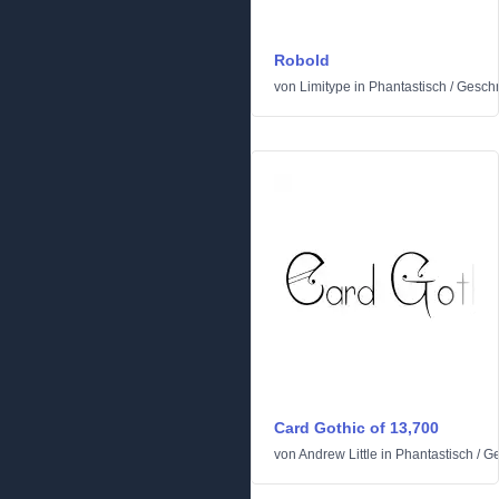
Robold
von
Limitype
in
Phantastisch
/
Geschn
Card Gothic of 13,700
von
Andrew Little
in
Phantastisch
/
Ge