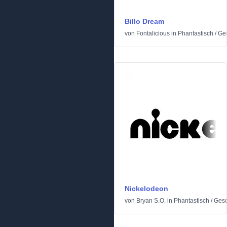
Billo Dream
von
Fontalicious
in
Phantastisch
/
Ges
Nickelodeon
von
Bryan S.O.
in
Phantastisch
/
Gesc