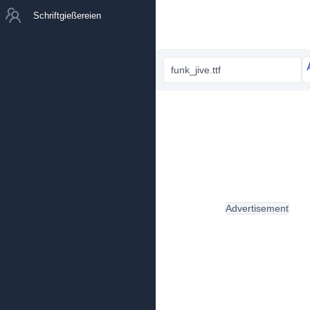
Schriftgießereien
funk_jive.ttf
Advertisement