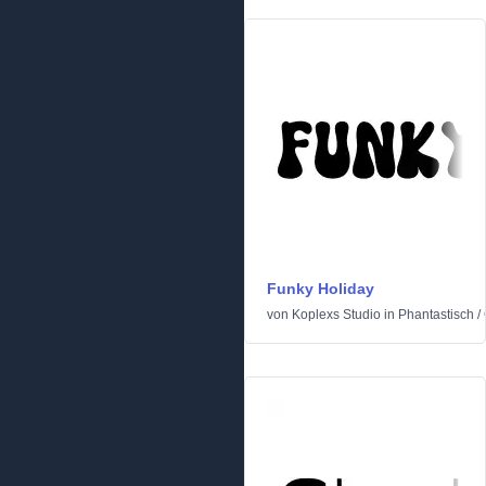
Funky Holiday
von
Koplexs Studio
in
Phantastisch
/