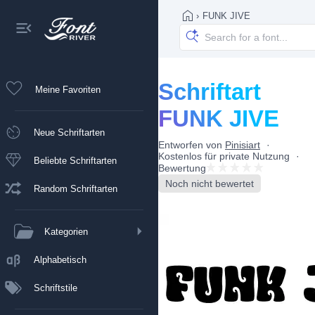
›
FUNK JIVE
Schriftart
Meine Favoriten
FUNK JIVE
Neue Schriftarten
Entworfen von
Pinisiart
Kostenlos für private Nutzung
Beliebte Schriftarten
Bewertung
Noch nicht bewertet
Random Schriftarten
Kategorien
Alphabetisch
Schriftstile