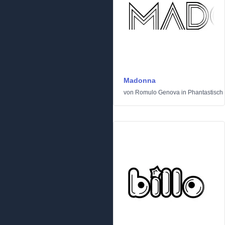
Madonna
von
Romulo Genova
in
Phantastisch