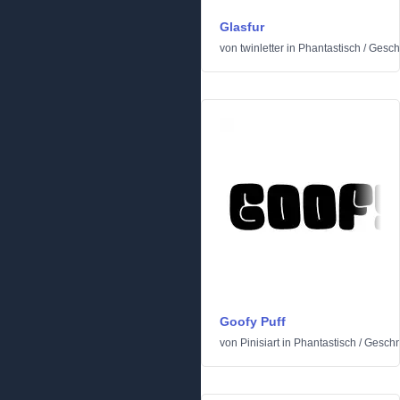
Glasfur
von
twinletter
in
Phantastisch
/
Geschn
Goofy Puff
von
Pinisiart
in
Phantastisch
/
Geschni