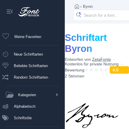
›
Byron
Schriftart
Meine Favoriten
Byron
Neue Schriftarten
Entworfen von
ZetaFonts
Kostenlos für private Nutzung
Beliebte Schriftarten
Bewertung
4.5
2 Stimmen
Random Schriftarten
Kategorien
Alphabetisch
Schriftstile