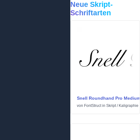
Neue Skript-
Schriftarten
Snell Roundhand Pro Mediu
von
FontStruct
in
Skript
/
Kaligraphie