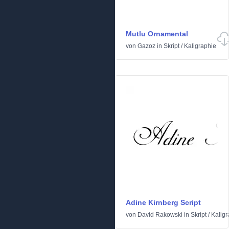
Mutlu Ornamental
von
Gazoz
in
Skript
/
Kaligraphie
Adine Kirnberg Script
von
David Rakowski
in
Skript
/
Kaligr