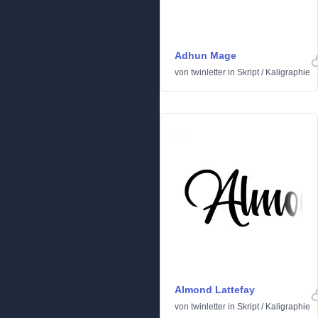
Adhun Mage
von
twinletter
in
Skript
/
Kaligraphie
Almond Lattefay
von
twinletter
in
Skript
/
Kaligraphie