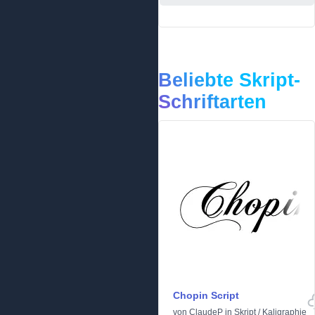
Beliebte Skript-
Schriftarten
Chopin Script
von
ClaudeP
in
Skript
/
Kaligraphie