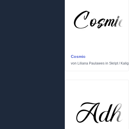
Cosmic
von
Liliana Paulawes
in
Skript
/
Kalig