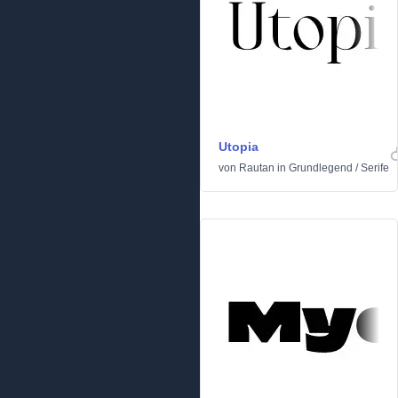
Utopia
von
Rautan
in
Grundlegend
/
Serife