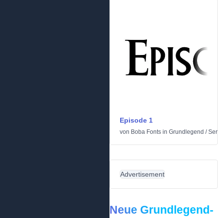
Episode 1
von
Boba Fonts
in
Grundlegend
/
Ser
Advertisement
Neue Grundlegend-