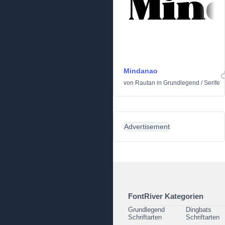
Mindanao
von
Rautan
in
Grundlegend
/
Serife
Advertisement
FontRiver Kategorien
Grundlegend
Dingbats
Schriftarten
Schriftarten