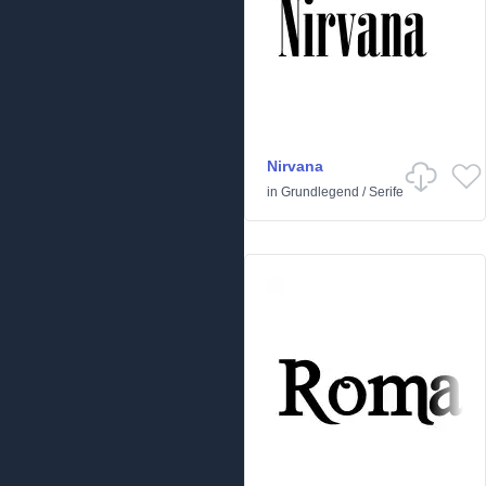
Nirvana
in
Grundlegend
/
Serife