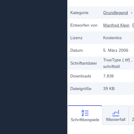
Kategorie
Grundlegend
›
Entworfen von
Manfred Klein
Lizenz
Kostenlos
Datum
5. März 2006
TrueType (.ttf)
,
Schriftartdatei
schriftstil
Downloads
7,836
Dateigröße
39 KB
Wasserfall
Z
Schriftbeispiele