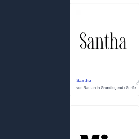
Santha
von
Rautan
in
Grundlegend
/
Serife