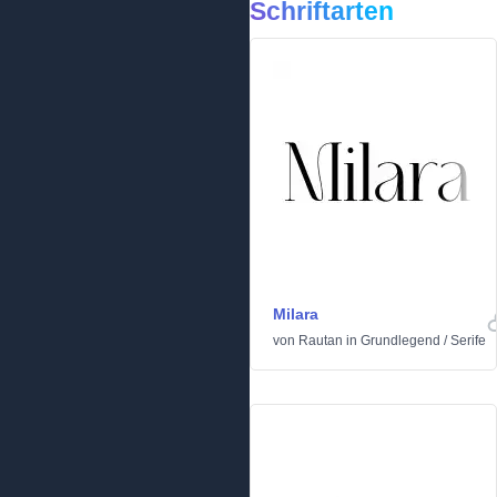
Schriftarten
Milara
von
Rautan
in
Grundlegend
/
Serife