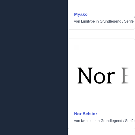
Myako
von
Limitype
in
Grundlegend
/
Serife
Nor Belsior
von
twinletter
in
Grundlegend
/
Serife