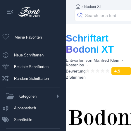
›
Bodoni XT
Schriftart
Meine Favoriten
Bodoni XT
Neue Schriftarten
Entworfen von
Manfred Klein
Kostenlos
Beliebte Schriftarten
Bewertung
4.5
2 Stimmen
Random Schriftarten
Kategorien
Alphabetisch
Schriftstile