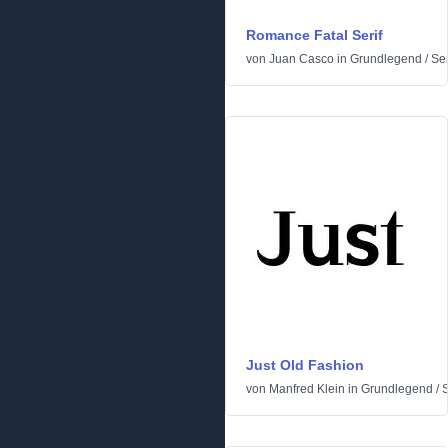
Romance Fatal Serif
von
Juan Casco
in
Grundlegend
/
Ser
Just Old Fashion
von
Manfred Klein
in
Grundlegend
/
S