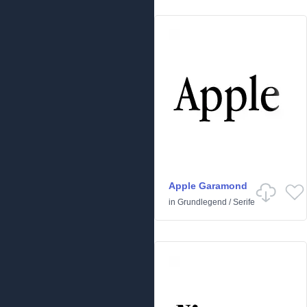
Apple Garamond
in
Grundlegend
/
Serife