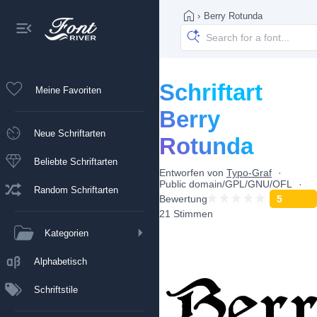
›
Berry Rotunda
Schriftart
Meine Favoriten
Berry
Neue Schriftarten
Rotunda
Beliebte Schriftarten
Entworfen von
Typo-Graf
Public domain/GPL/GNU/OFL
Random Schriftarten
Bewertung
5
21 Stimmen
Kategorien
Alphabetisch
Schriftstile