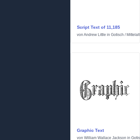
Script Text of 11,185
von
Andrew Little
in
Gotisch
/
Mittelal
Graphic Text
von
William Wallace Jackson
in
Goti