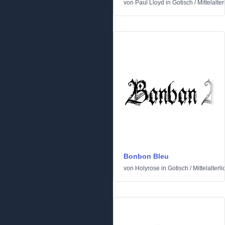
von
Paul Lloyd
in
Gotisch
/
Mittelalter
Bonbon Bleu
von
Holyrose
in
Gotisch
/
Mittelalterli