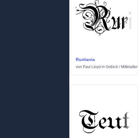
Ruritania
von
Paul Lloyd
in
Gotisch
/
Mittelalter