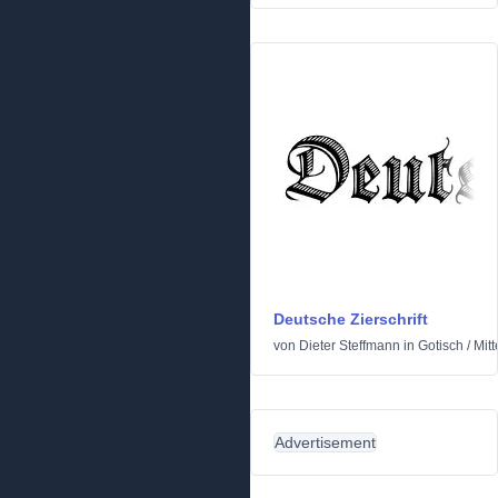
Deutsche Zierschrift
von
Dieter Steffmann
in
Gotisch
/
Mitt
Advertisement