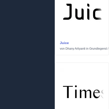
Juice
von
Dhany Arliyanti
in
Grundlegend
/