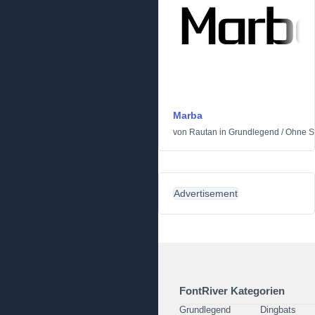
Marba
von
Rautan
in
Grundlegend
/
Ohne Se
Advertisement
FontRiver Kategorien
Grundlegend
Dingbats