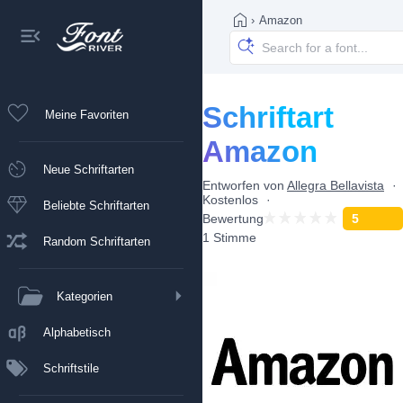
›
Amazon
Schriftart
Meine Favoriten
Amazon
Neue Schriftarten
Entworfen von
Allegra Bellavista
Kostenlos
Beliebte Schriftarten
Bewertung
5
1 Stimme
Random Schriftarten
Kategorien
Alphabetisch
Schriftstile