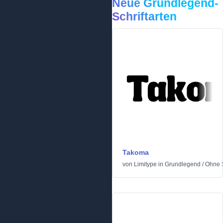
Neue Grundlegend-
Schriftarten
Takoma
von
Limitype
in
Grundlegend
/
Ohne S