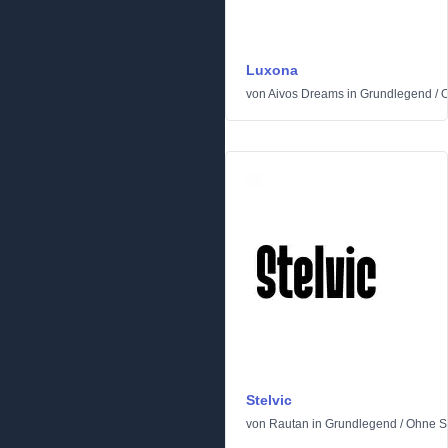
Luxona
von
Aivos Dreams
in
Grundlegend
/
O
Stelvic
von
Rautan
in
Grundlegend
/
Ohne Se